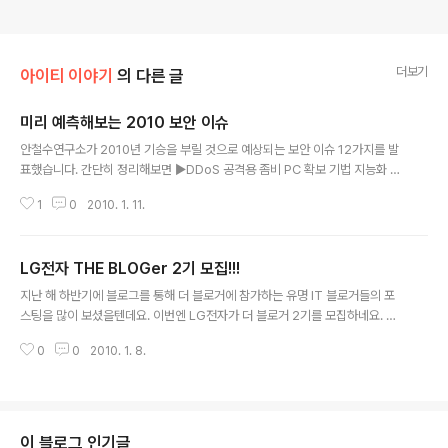
더보기
아이티 이야기
의 다른 글
미리 예측해보는 2010 보안 이슈
글 내용
안철수연구소가 2010년 기승을 부릴 것으로 예상되는 보안 이슈 12가지를 발
표했습니다. 간단히 정리해보면 ▶DDoS 공격용 좀비 PC 확보 기법 지능화 ▶
스마트폰 공격 위협 본격화 ▶클라우드 및 가상화 기술 악용한 보안 위협 증가
1
0
2010. 1. 11.
▶웹사이트와 스팸 메일이 결합한 위협 증가 ▶SNS를 이용한 공격 확산 ▶VoI
P 보안 위협 등장 ▶메신저 피싱 급증 ▶악성코드의 자기 보호 기법 지능화 ▶
윈도우7 취약점 공격 증가 ▶사회 공학 기법의 정교화 ▶가짜 백신 확산 ▶온라
LG전자 THE BLOGer 2기 모집!!!
인 게임 해킹 증가. 이렇게 12 가지인데요. 이중 '스마트폰 공격 위협 본격화'와
글 내용
'SNS를 이용한 공격 확산', '윈도우7 취약점 공격 증가' 등은 기존엔 찾아볼 수
지난 해 하반기에 블로그를 통해 더 블로거에 참가하는 유명 IT 블로거들의 포
없던 내용이라 특히 눈길이 가네요. 잘 검토해 보시고 미리미리 대응할 수 있으..
스팅을 많이 보셨을텐데요. 이번엔 LG전자가 더 블로거 2기를 모집하네요. 모
집 페이지에 가보니 경쟁률이 엄청난 것 같긴 한데... 그래도 도움될 분이 있을까
0
0
2010. 1. 8.
하여 옮겨봅니다. 총 12명을 뽑고 있고요. 6개월간 활동하게 된다네요. 모집 요
강 모 집 기 간 : 2009년 12월 30일(수) ~ 2010년 1월 11일(월) (2주간) 심사
및 발표: 1월 15일(금), The BLOG 공지 및 이메일 개별 연락 활 동 기 간 : 20
10년 1월 ~ 6월 (6개월) 선 발 인 원 : 12명 (2기 활동인원은 1기 연임자 3명
포함해 총 15명임.) 자 격 요 건 : 1) 개인 블로그, SNS를 열정적으로 운영하시
이 블로그 인기글