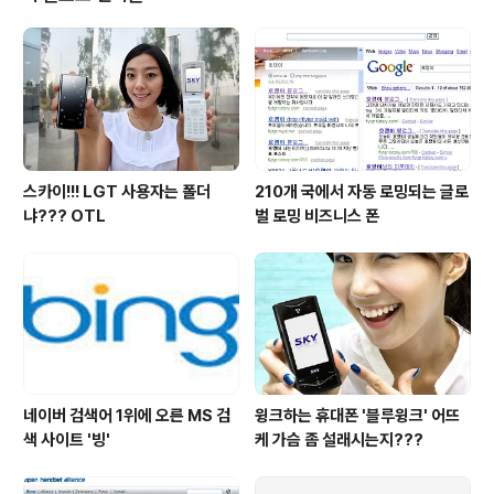
는 분 2) 전자제품..
스카이!!! LGT 사용자는 폴더
210개 국에서 자동 로밍되는 글로
냐??? OTL
벌 로밍 비즈니스 폰
네이버 검색어 1위에 오른 MS 검
윙크하는 휴대폰 '블루윙크' 어뜨
색 사이트 '빙'
케 가슴 좀 설래시는지???