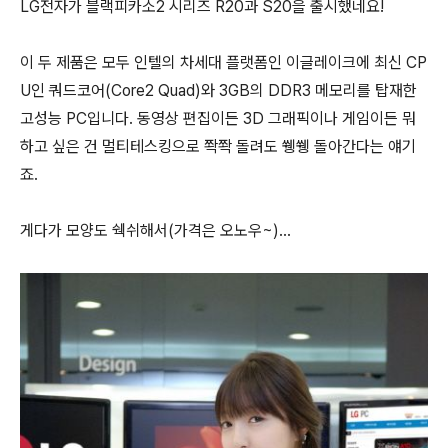
LG전자가 블랙피카소2 시리즈 R20과 S20을 출시했네요!
이 두 제품은 모두 인텔의 차세대 플랫폼인 이글레이크에 최신 CP
U인 쿼드코어(Core2 Quad)와 3GB의 DDR3 메모리를 탑재한
고성능 PC입니다. 동영상 편집이든 3D 그래픽이나 게임이든 뭐
하고 싶은 건 멀티테스킹으로 쫙쫙 돌려도 쒱쒱 돌아간다는 얘기
죠.
게다가 모양도 쉑쉬해서(가격은 오노우~)...