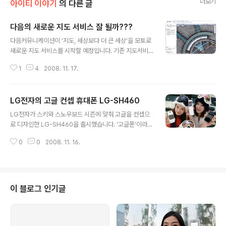
더보기
아이티 이야기
의 다른 글
다음의 새로운 지도 서비스 잘 될까???
글 내용
다음커뮤니케이션이 ‘지도, 세상보다 더 큰 세상’을 모토로
새로운 지도 서비스를 시작할 예정입니다. 기존 지도서비
스와 다른 점은 국내 최초로 전국을 50cm급 고해상도 디
1
4
2008. 11. 17.
지털 항공사진 지도 서비스(스카이뷰)를 제공한다는 건데
요. 스카이뷰로 찾아본 인천공항과 제주 중문단지를 한번
보시죠. 어떤가요? 그럴듯하지 않나요? 이건 독도를 찾아
LG전자의 고글 컨셉 휴대폰 LG-SH460
본 이미지입니다. 다음은 스카이뷰에 이어 12월 중에는 실
글 내용
제 길거리 사진을 촬영해서 세분화한 도시의 모습을 제공
LG전자가 스키와 스노우보드 시즌에 맞춰 고글을 컨셉으
하는 디지털 파노라마 사진 서비스 스트릿뷰도 선보일 예
로 디자인한 LG-SH460을 출시했습니다. '고글폰'이라고
정인데요. 스트릿뷰는 이미 구글과 MS, 그리고 국내 벤처
애칭을 붙이면 될텐데... 보도자료에는 그냥 고글 디자인 L
에서도 여러 차례 소개된 내용이라 잘 아실 듯!!! 다음은 스
0
0
2008. 11. 16.
G-SH460으로 돼 있네요!!! 호랭이 블로그에서는 그냥 내
트릿뷰 제작을 위해 1년여에 걸쳐 차량과 전동스쿠터, 36
맘대로 '고글폰'이라고 불러보겠습니다. 고글폰은 사진에
0도 VR용 촬영장비 등을 활용해 수도..
서 보시는 것처럼 매끄러운 곡선 디자인에 거울같은 재질
의 외부 LCD를 조합하여 마치 고글같은 느낌을 주는데요.
화려하고 복잡한 디자인이나 기능 대신 심플한 디자인을
이 블로그 인기글
좋아하는 사람들에게 제격일 듯합니다. 특히 요즘 하늘 높
은 줄 모르고 오르는 휴대폰 가격에 ㅎㄷㄷ이신 분들에게
적당한 가격과 적당한 기능을 제공할 수있는 휴대폰입니
다. 출시가 40만원 대 초반이라는 걸로 봐서 약정이나 번