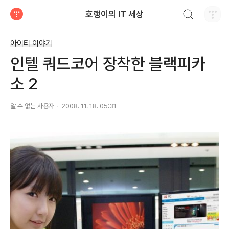
검색하기
호랭이의 IT 세상
티스토리
아이티 이야기
인텔 쿼드코어 장착한 블랙피카
소 2
알 수 없는 사용자
2008. 11. 18. 05:31