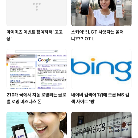
호이동 등의 방법으로 조만간 무료폰이..
마이미츠 이벤트 참여하러 '고고
스카이!!! LGT 사용자는 폴더
싱'
냐??? OTL
210개 국에서 자동 로밍되는 글로
네이버 검색어 1위에 오른 MS 검
벌 로밍 비즈니스 폰
색 사이트 '빙'