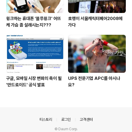
윙크하는 휴대폰 '블루윙크' 어뜨
호랭이 서울캐릭터페어2008에
케 가슴 좀 설래시는지???
가다
구글, 모바일 시장 변화의 축이 될
UPS 전문기업 APC를 아시나
'안드로이드' 공식 발표
요?
의안내
티스토리
로그인
고객센터
© Daum Corp.