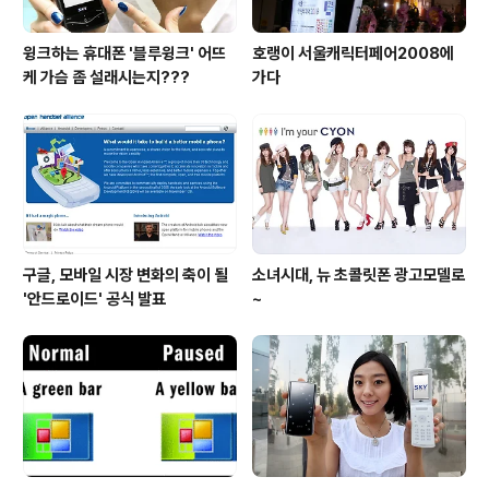
윙크하는 휴대폰 '블루윙크' 어뜨
호랭이 서울캐릭터페어2008에
케 가슴 좀 설래시는지???
가다
구글, 모바일 시장 변화의 축이 될
소녀시대, 뉴 초콜릿폰 광고모델로
'안드로이드' 공식 발표
~