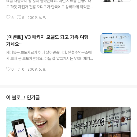
요즘 자출족이 참 많이 늘었는데요. 이런 시류를 반영이라
도 하듯 자전거 전용 오디오가 한국에도 상륙하게 되었군
요!!! 일단 자전거에 장착한 모습 부터 한번 볼까요? 호~ 간
6
5
2009. 6. 9.
지가 아주 줄줄 흐릅니다. 이 자전거 전용 오디오는 룩셈부
르크에 본사를 둔 토미카(www.tommyca.net)란 회사에
서 만들어 진 것인데요. MP3와 라디오 기능을 갖추고 있
[이벤트] V3 패키지 모델도 되고 가족 여행
고요. 실제로 판매되기 시작하는 건 7월입니다. TCS 300
0과 TCS3100, TCS3200 세 가지 모델이 출시되는데
가세요~
글 내용
이게 그냥 MP3를 자전거에 부착하도록 만든 거라면 굳이
재미있는 보도자료가 하나 날아왔습니다. 안철수연구소에
자전거 전용 오디오란 말을 붙일 필요도 없겠지요!!! 일단
서 보내 온 보도자룐데요. 다들 잘 알고계시는 V3의 패키
이녀석은 야외에서도 운전자(좀 어색하군요)에게 소리를
지에 일반인 가족을 모델로 사용하겠단 내용입니다. 그리
잘 전달할 수 있도록 소형 스피커에 일곱 가지나 되는 특허
0
0
2009. 6. 8.
고 이 패키지에 등장할 가족 모델을 6월 21일까지 선발하
기술을 꾹꾹..
는 선발 이벤트를 진행하고 있습니다. http://kr.ahnlab.c
om/info/event/2009/model 아 일단 가장 중요한 상
금과 상품!!! 이 모델 찾기 이벤트에서 1등으로 선발된 1가
족은 100만원 상당의 여행상품권과 V3 365 클리닉 평생
이 블로그 인기글
회원권을 받게 되고요. 아쉽게 2위가 된 1가족과 3위가 된
3가족(2위와 3위 구분이 없는 듯!!!)은 놀이공원 이용권과
V3 365 클리닉 패키지를 받게 됩니다. 참가상 10가족은
V3 365 패키지를 받게 된답니다. 아 아주머니..