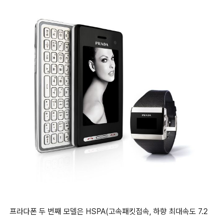
프라다폰 두 번째 모델은 HSPA(고속패킷접속, 하향 최대속도 7.2