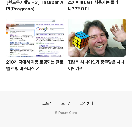
[윈도우7 개발 - 3] Taskbar A
스카이!!! LGT 사용자는 폴더
PI(Progress)
냐??? OTL
210개 국에서 자동 로밍되는 글로
집념의 사나이인가 징글맞은 사나
벌 로밍 비즈니스 폰
이인가?
의안내
티스토리
로그인
고객센터
© Daum Corp.