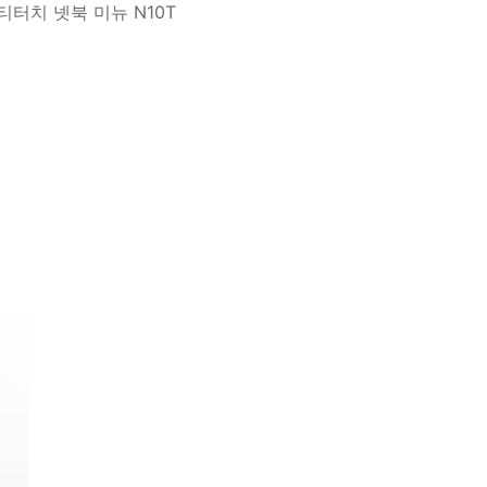
티터치 넷북 미뉴 N10T