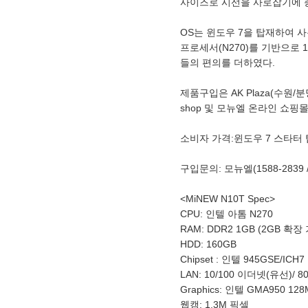
사이즈로 시선을 사로잡기에 
OS는 윈도우 7을 탑재하여 
프로세서(N270)를 기반으로 1
들의 편의를 더하였다.
제품구입은 AK Plaza(수원/
shop 및 모뉴엘 온라인 쇼핑몰(w
소비자 가격:윈도우 7 스타터 탑재: 
구입문의: 모뉴엘(1588-2839 / 
<MiNEW N10T Spec>
CPU: 인텔 아톰 N270
RAM: DDR2 1GB (2GB 확장
HDD: 160GB
Chipset : 인텔 945GSE/ICH7
LAN: 10/100 이더넷(유선)/ 80
Graphics: 인텔 GMA950 1
웹캠: 1.3M 픽셀