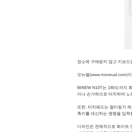
장소에 구애받지 않고 키보드없이
모뉴엘(www.moneual.co
MiNEW N10T는 180도까
이나 손가락으로 터치하며 노
또한, 터치패드는 멀티핑거 제
축키를 대신하는 명령을 입력할
디자인은 전체적으로 화이트 단색