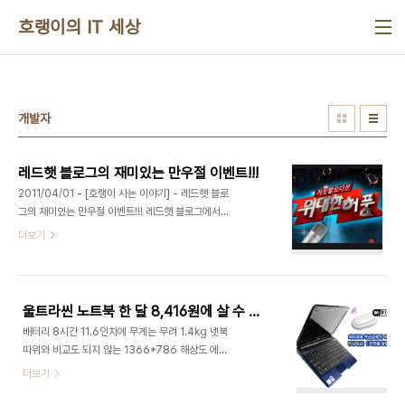
본문 바로가기
호랭이의 IT 세상
개발자
레드햇 블로그의 재미있는 만우절 이벤트!!!
2011/04/01 - [호랭이 사는 이야기] - 레드햇 블로
그의 재미있는 만우절 이벤트!!! 레드햇 블로그에서
재미있는 만우절 이벤트를 준비했네요!
더보기
http://myredhat.kr/blog/10375262 거짓말
포스팅을 올리고 URL과 이메일 주소를 댓글로 달면
다양한 선물을 주는 이벤트입니다. 나이를 먹을수록
만우절 같은 것에 무뎌지는데... 저도 오랜만에 재미
울트라씬 노트북 한 달 8,416원에 살 수 있다면???
있는 만우절 포스팅이나 하나 해 봐야겠습니다.
배터리 8시간 11.6인치에 무게는 무려 1.4kg 넷북
따위와 비교도 되지 않는 1366*786 해상도 에이
서 타임라인 1810의 스펙인데요. 이 제품이 에그 통
더보기
합 상품으로 나왔습니다. 그동안 넷북에만 적용되던
에그 통합 상품이 파격적인 조건에 울트라씬 노트북