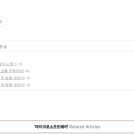
기
른 글
세미나 후기
(3)
시스코를 주목하라!
(0)
 첫 발을 내딛다!
(0)
 첫 발을 내딛다!
(2)
'마이크로소프트웨어'
Related Articles