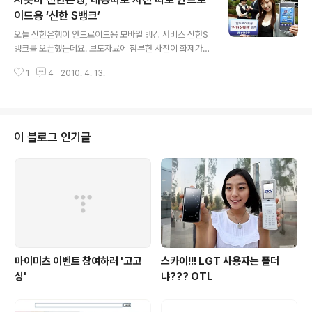
리우스를 통해 스마트폰의 기능적인 특성보다는 문화적·감
성적인 측면에서 마케팅을 전개하겠다는 전략인데, 이를
이드용 ‘신한 S뱅크’
글 내용
위해 우주라는 테마를 활용한 ‘안드로이안 캠페인’의 스토
오늘 신한은행이 안드로이드용 모바일 뱅킹 서비스 신한S
리 텔링 마케팅을 펼칠 계획이다. ‘시리우스’라는 제품명에
뱅크를 오픈했는데요. 보도자료에 첨부한 사진이 화제가
도 완전한 커뮤니케이션을 실현할 수 있는 다양한 문화적
되고 있군요. 안드로이드 2.0 이상의 버전에서 사용 가능
콘텐츠에 차별점을 두겠다는 의지가 반영돼 있다. 스카이
1
4
2010. 4. 13.
한 안드로이드폰 전용 모바일 뱅킹 서비스인 신한 S뱅크를
국내마케팅본부장 이용준 상무는..
오픈했다는 소식인데요. 첨부한 사진 속 아름다운 모델이
들고 있는 폰은 아이폰이더라고요. 이건 노이즈 마케팅인
가요? 아무리 안드로이드용으로 만들지만 우리는 아이폰
편이라는 뜻인 건가요? 신한은행 홍보 담당자가 안티인 건
이 블로그 인기글
가요? 대체 개념은 언제쯤 탑재하려고 이러시는 건가요?
뭐 어쨋거나 '신한 S뱅크'에 사람들의 관심이 더 끌리게 하
는 효과는 생긴 듯하군요. ^-^* 보도자료 전문 신한은행(w
ww.shinhan.com 은행장 이백순)은 “안드로이드 기반의
‘신한 S뱅크’를 4월 13일(화..
마이미츠 이벤트 참여하러 '고고
스카이!!! LGT 사용자는 폴더
싱'
냐??? OTL