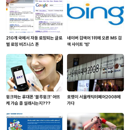
210개 국에서 자동 로밍되는 글로
네이버 검색어 1위에 오른 MS 검
벌 로밍 비즈니스 폰
색 사이트 '빙'
윙크하는 휴대폰 '블루윙크' 어뜨
호랭이 서울캐릭터페어2008에
케 가슴 좀 설래시는지???
가다