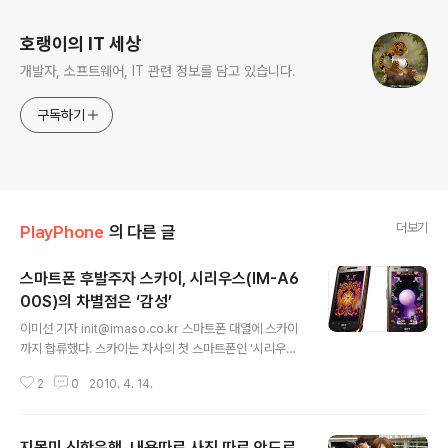
호랭이의 IT 세상
개발자, 소프트웨어, IT 관련 정보를 담고 있습니다.
구독하기
더보기
PlayPhone
의 다른 글
스마트폰 후발주자 스카이, 시리우스(IM-A6
00S)의 차별점은 ‘감성’
글 내용
이미선 기자 init@imaso.co.kr 스마트폰 대열에 스카이
까지 합류했다. 스카이는 자사의 첫 스마트폰인 ‘시리우스
(모델명 IM-A600S)’의 출시를 발표했다. 차별점은 소비
2
0
2010. 4. 14.
자들의 '감성'을 충족시킨다는 것이다. 회사측에 따르면 최
신 기능은 물론 소비자 감성과 소통할 수 있는 창조적인 스
마트폰 문화를 담은 것이 시리우스의 가장 큰 특징이다. 시
지못미 신한은행, 내용따로 사진 따로 안드로