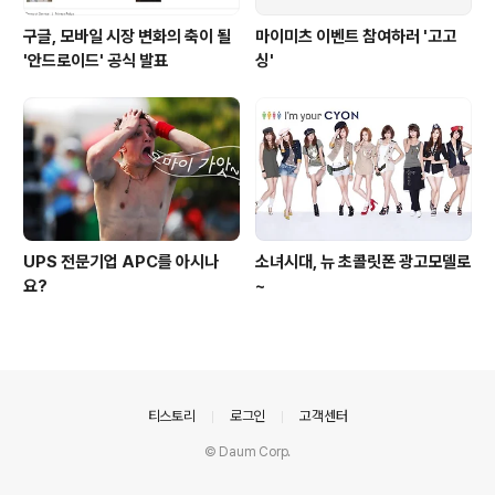
구글, 모바일 시장 변화의 축이 될
마이미츠 이벤트 참여하러 '고고
'안드로이드' 공식 발표
싱'
UPS 전문기업 APC를 아시나
소녀시대, 뉴 초콜릿폰 광고모델로
요?
~
의안내
티스토리
로그인
고객센터
© Daum Corp.