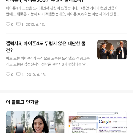
아이폰4, 아이폰3GS와 무엇이 달라졌나?
글 내용
아이폰4가 모습을 드러내면서 관심이 뜨겁습니다. 그동안 기대가 컸던 만큼 이
번에도 새로운 기능이 대거 적용됐는데요, 아이폰3GS와는 어떤 차이가 있을까
요? 그럼 애플의 힘을 빌어 아이폰4와 아이폰3GS를 살짝 비교해 볼까요? 아이
0
1
2010. 6. 13.
폰4 아이폰3GS 가격 16GB / $199 32GB / $299 8GB / $99 디스플레이
960×640 480×320 영상 통화 페이스타임 X 카메라 5.0 메가픽셀 LED 플
래시 오토포커스 영상통화용 카메라, VGA급 3.0 메가픽셀 오토포커스 비디오
갤럭시S, 아이폰4도 두렵지 않은 대단한 물
HD LED 라이트 VGA 기능 멀티터치 802.11b/g/n, 와이파이 7.2Mbps HS
DPA 5.8Mbps HSUPA GPS Accelerometer 3-axis gyro 듀얼 마이크
건?
글 내용
노이즈 제거 멀티터치 802.11b..
바로 오늘 아이폰4가 공식으로 모습을 드러냈죠~? 공교롭
게도 오늘은 삼성전자의 전략폰 갤럭시S가 런칭되는 날이
었답니다. 한 간에서는 이런 말도 나오더군요. "삼성전자가
0
4
2010. 6. 13.
애플이 아이폰4를 발표할 것을 대비해 같은 날 갤럭시S를
발표하는 것이다. 왜냐, 아이폰4 기사를 잠재우기 위해
서......" 정말 이와 같은 심산이었다면 현재까지는 실패인
듯 한데요(제 생각이예요). 오히려 갤럭시S와 아이폰4를
비교하는 기사가 줄을 잇고 있는데다, 스마트폰 유저들 역
이 블로그 인기글
시 아이폰4에 좀 더 기우는 분위기니까요. 어쨌든 삼성전
자는 아이폰4에 대해서는 말을 조심하는 분위기예요. 원래
공개적으로 경쟁사를 평가할 수는 없잖아요?ㅋㅋ 대신 갤
럭시S가 세계 어떤 스마트폰과도 당당히 견줄만한 '대단한
제품'이라고 자찬하고 나섰답니다. ..