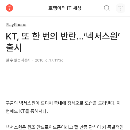
검색하기
호랭이의 IT 세상
티스토리
PlayPhone
KT, 또 한 번의 반란…‘넥서스원’
출시
알 수 없는 사용자
2010. 6. 17. 11:36
구글의 넥서스원이 드디어 국내에 정식으로 모습을 드러낸다. 이
번에도 KT를 통해서다.
넥서스원은 원조 안드로이드폰이라고 할 만큼 관심이 커 폭발적인