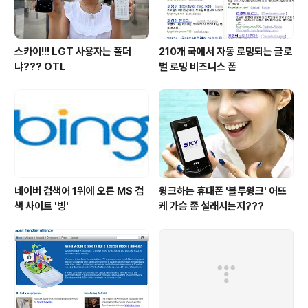
스카이!!! LGT 사용자는 폴더
210개 국에서 자동 로밍되는 글로
냐??? OTL
벌 로밍 비즈니스 폰
네이버 검색어 1위에 오른 MS 검
윙크하는 휴대폰 '블루윙크' 어뜨
색 사이트 '빙'
케 가슴 좀 설래시는지???