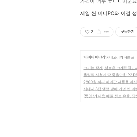
가격이 너무 ㅎㄷㄷ이군요
제일 싼 미니PC와 이걸 성
2
구독하기
'
아이티 이야기
' 카테고리의 다른 글
크기는 작게, 성능은 크게!!! 
올림픽 시청에 딱 좋을만한 P2 D
9,900원 짜리 아이팟 셔플을 아
서태지 8집 앨범 발매 기념 옙 이
[동영상] 다음 메일 정보 유출, 