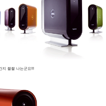
지 좔좔 나는군요!!!