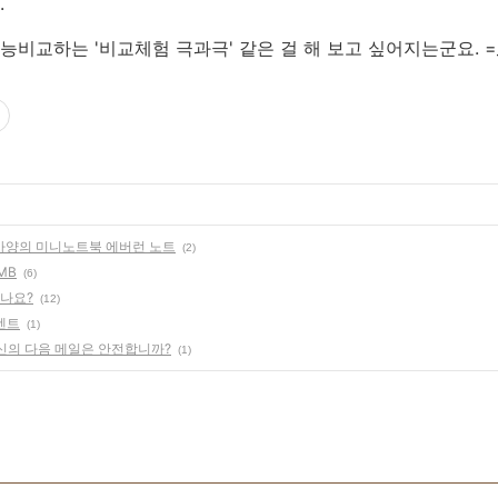
.
능비교하는 '비교체험 극과극' 같은 걸 해 보고 싶어지는군요. =_
최고사양의 미니노트북 에버런 노트
(2)
MB
(6)
시나요?
(12)
벤트
(1)
당신의 다음 메일은 안전합니까?
(1)