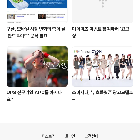
구글, 모바일 시장 변화의 축이 될
마이미츠 이벤트 참여하러 '고고
'안드로이드' 공식 발표
싱'
UPS 전문기업 APC를 아시나
소녀시대, 뉴 초콜릿폰 광고모델로
요?
~
의안내
티스토리
로그인
고객센터