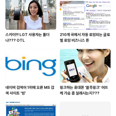
화와 수체화 등의 한국적인 색채를 표현하기 위한 3D 그래
픽 기술을 연구하고 있다고 합니다. '웃음을 잃어버린 아
이'는 3년간의 노력이 낳은 결..
스카이!!! LGT 사용자는 폴더
210개 국에서 자동 로밍되는 글로
냐??? OTL
벌 로밍 비즈니스 폰
네이버 검색어 1위에 오른 MS 검
윙크하는 휴대폰 '블루윙크' 어뜨
색 사이트 '빙'
케 가슴 좀 설래시는지???