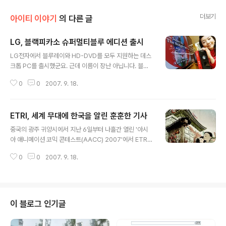
더보기
아이티 이야기
의 다른 글
LG, 블랙피카소 슈퍼멀티블루 에디션 출시
글 내용
LG전자에서 블루레이와 HD-DVD를 모두 지원하는 데스
크톱 PC를 출시했군요. 근데 이름이 장난 아닙니다. 블랙
피카소 슈퍼멀티블루 에디션 ㅋㅋㅋㅋㅋ 이 PC는 차세대
0
0
2007. 9. 18.
ODD로 부각되고 있는 블루레이와 HD-DVD를 모두 지원
하고 있습니다. 특히 블루레이의 경우에는 블루레이 디스
크를 6배속으로 기록할 수 있는 ‘슈퍼멀티블루 디스크 드
ETRI, 세계 무대에 한국을 알린 훈훈한 기사
라이브’를 장착했습니다. 사진에서 보시는 것처럼 디자인
글 내용
도 슬림하고 깔꿈한 편이고요. 8.9Cm의 초슬림형 디자인
중국의 광주 귀양시에서 지난 6일부터 나흘간 열린 '아시
이라 보도자료에 써 있는 것처럼 '책상 위에 두고 인테리어
아 애니메이션 코믹 콘테스트(AACC) 2007'에서 ETRI
소품으로 활용하기에 손색이 없다' 정도는 아니어도 깜찍
(한국전자통신연구원)가 '웃음을 잃어버린 아이'라는 작품
합니다. ㅎ.ㅎ 요즘은 얼굴 예쁜 사람들이 일도 잘한다더니
0
0
2007. 9. 18.
으로 그랑프리를 수상했다는 훈훈한 소식이 올라와 있네
이 PC도 모양만 예쁜 게 아니라 성능 또한 탁월하네요. 인
요. '엥! ETRI가 애니메이션으로 수상했다고?'라고요! ㅎ.
텔(Intel) 3시리즈 ‘베어레이크..
ㅎ 이번에 출품된 작품이 ETRI에서 새로 개발한 CG 기술
로 만들어 진거라면 어느정도 이해가 되겠지요! 아래 그림
을 보면 아시겠지만 한편의 수묵화를 보는 듯한 느낌이 드
이 블로그 인기글
는 애니메이션입니다. ETRI는 지난 2005년부터 정통부
의 '비사실적 애니메이션 기술개발' 과제의 일환으로 수묵