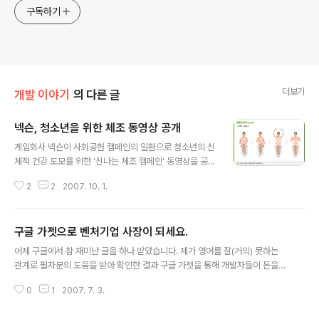
구독하기
더보기
개발 이야기
의 다른 글
넥슨, 청소년을 위한 체조 동영상 공개
글 내용
게임회사 넥슨이 사회공헌 캠페인의 일환으로 청소년의 신
체적 건강 도모를 위한 '신나는 체조 캠페인' 동영상을 공개
했습니다. 하지만 이게 우리 개발자들에게도 딱 좋은 체조
2
2
2007. 10. 1.
여서 동영상을 푹 퍼와봤네요. '넥슨과 함께하는 새천년 건
강체조'라는 제목으로 만들어진 체조 동영상의 1탄은 바로
책상앞에 늘 앉아 있는 청소년들을 위한 '의자에 앉아서 하
구글 가젯으로 벤처기업 사장이 되세요.
는 체조'입니다. 올바른 자세 교정과 신체적 건강을 증진해
글 내용
준다는 이 동영상에는 귀여운 게임 캐릭터와 어여쁜 게임
어제 구글에서 참 재미난 글을 하나 받았습니다. 제가 영어를 잘(거의) 못하는
모델 누님들의 체조 동작 덕분에 눈과 정신건강까지 증진
관계로 필자분의 도움을 받아 확인한 결과 구글 가젯을 통해 개발자들이 돈을
되는 듯합니다. 쿨럭 =_=; 자자... 닥치고 체조 시작!! 그런
벌 수 있도록 해 주는 아이템이었습니다. "뭐냐 그게, 그거 MS 라이브에서도 하
데 이상하게 제 컴에서는 동영상이 좀씩 끊기네요! 실버라
0
1
2007. 7. 3.
는 거잖아"라고 이야기 할지 모르겠지만 좀 다릅니다. MS 라이브 또한 가젯을
이트로 만들지 않은 걸까요? =_=; 만약 그렇다면 2탄부터
만들고 판매도 할 수 있도록 지원하고 있지만 아직 이렇다할 수익을 내는 사람
는 실버라이트를 써주시라..