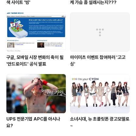
색 사이트 '빙'
케 가슴 좀 설래시는지???
구글, 모바일 시장 변화의 축이 될
마이미츠 이벤트 참여하러 '고고
'안드로이드' 공식 발표
싱'
UPS 전문기업 APC를 아시나
소녀시대, 뉴 초콜릿폰 광고모델로
요?
~