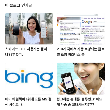
-------------------------------- 큐브 맞추기로 말하는 개발자 실력 향
이 블로그 인기글
상 시나리오 소프트웨어 개발에는 끝이 없다는 말이 ..
스카이!!! LGT 사용자는 폴더
210개 국에서 자동 로밍되는 글로
냐??? OTL
벌 로밍 비즈니스 폰
네이버 검색어 1위에 오른 MS 검
윙크하는 휴대폰 '블루윙크' 어뜨
색 사이트 '빙'
케 가슴 좀 설래시는지???