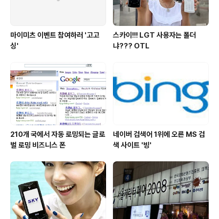
마이미츠 이벤트 참여하러 '고고
스카이!!! LGT 사용자는 폴더
싱'
냐??? OTL
210개 국에서 자동 로밍되는 글로
네이버 검색어 1위에 오른 MS 검
벌 로밍 비즈니스 폰
색 사이트 '빙'