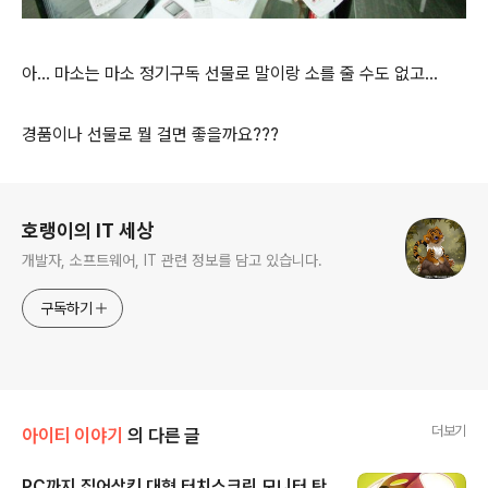
아... 마소는 마소 정기구독 선물로 말이랑 소를 줄 수도 없고...
경품이나 선물로 뭘 걸면 좋을까요???
로그 정보
호랭이의 IT 세상
개발자, 소프트웨어, IT 관련 정보를 담고 있습니다.
구독하기
더보기
아이티 이야기
의 다른 글
PC까지 집어삼킨 대형 터치스크린 모니터 탄