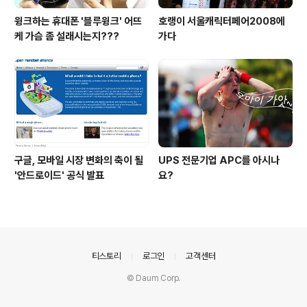
윙크하는 휴대폰 '블루윙크' 어뜨
호랭이 서울캐릭터페어2008에
케 가슴 좀 설래시는지???
가다
구글, 모바일 시장 변화의 축이 될
UPS 전문기업 APC를 아시나
'안드로이드' 공식 발표
요?
의안내
티스토리
로그인
고객센터
© Daum Corp.