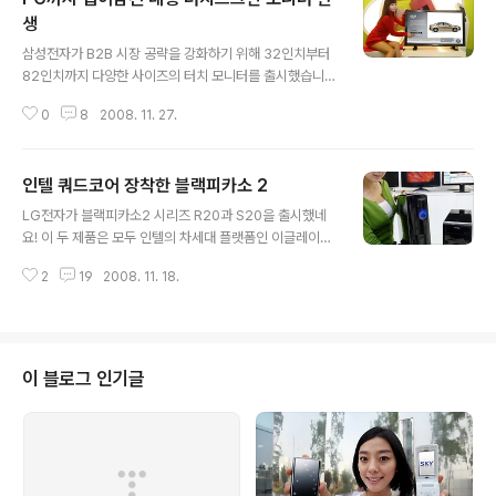
생
글 내용
삼성전자가 B2B 시장 공략을 강화하기 위해 32인치부터
82인치까지 다양한 사이즈의 터치 모니터를 출시했습니
다. 이번에 출시된 LCD 모니터 TSn 시리즈는 크기에따라
0
8
2008. 11. 27.
320TSn, 400TSn, 460TSn, 700TSn, 820TSn 다
섯 개 모델로 구성되는데요. 각 모니터들은 터치 스크린 기
능과 화면 보호용 강화유리 장착, PC 기능을 모두 내장하
인텔 쿼드코어 장착한 블랙피카소 2
고 있는 올인원 제품입니다. 오호호 놀라운데요!!! 그런데
글 내용
이 LCD 모니터들은 압력이나 정전방식이 아닌 적외선 방
LG전자가 블랙피카소2 시리즈 R20과 S20을 출시했네
식을 사용하는 게 특징이라고 합니다. 그 덕분에 손가락이
요! 이 두 제품은 모두 인텔의 차세대 플랫폼인 이글레이크
아닌 다른 물체로 터치하더라도 반응한다는 건데요. 아마
에 최신 CPU인 쿼드코어(Core2 Quad)와 3GB의 DDR
서피스처럼 화면 뒤쪽에서 적외선으로 LCD 표면에 접촉
2
19
2008. 11. 18.
3 메모리를 탑재한 고성능 PC입니다. 동영상 편집이든 3
하는 물체를 인식하는 게 아닌가 싶습니다. 그렇다면 결국
D 그래픽이나 게임이든 뭐 하고 싶은 건 멀티테스킹으로
멀티터치 기능을 구..
쫙쫙 돌려도 쒱쒱 돌아간다는 얘기죠. 게다가 모양도 쉑쉬
해서(가격은 오노우~)... 모델명만 보면 S20이 슬림형일
것 같은데... 슬림형 모델은 R20 시리즈네요. R20 시리즈
이 블로그 인기글
는 쿼드코어 Q8200에 지포스 9500GS를 장착하고 있
음에도 불구하고 소음과 발열을 최소로 줄인 제품입니다.
블렉피카소는 전통적(2년 전통 =_=;)으로 다면플랫폼 냉
각기술(MDPC: Multi Direction Platform Coolin..