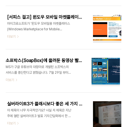
간단한 설명입니다. 대체 키보드에 왜 압력감지가 필
해 뒀으니 참고해 주세요. 참고로 서두르지 않으시면
요할까 고민했었는데. 한 번에 여러 키를 눌렀을 경우
조만간..
오타의 원인이 되는데 이럴 때 가장 세게 눌린 키만
[서피스 걸고] 윈도우 모바일 마켓플레이스의 질주가 시작된다!
인식하게 한다거나 키를 누르는 강도에 따라 게임에
마이크로소프트가 '윈도우 모바일용 마켓플레이스
서 다른 강도의 공격을 하게 하는 등 여러 가지 용도
(Windows Marketplace for Mobile
로 활용하는 게 가능하겠네요. 링크한 페이지에 달린
Presents)'를 오픈하고 개발자들을 대상으로 콘테
더보기
댓글들이 참 재미있습니다. 그리고 이 키보드를 어떻
스트를 실시합니다. 그런데 늘 느끼는 거지만 역시
게 활용하면 좋을지에 대한 아이디어를 공모하고 있
MS는 대인배! 뭘 해도 일단 커다란 걸 거는군요. 수
는 모양인데 좋은 아이디어를 낸 사람은 2000달러
상자에게는 트로피와 마케팅&프로모션 지원은 물론
의 상금도 받을 수 있다니 참고하시길...
2천만원을 호가하는 서피스(Surface)를 걸었습니
소프박스(SoapBox)에 올려둔 동영상 빨리 내려받으세요.
다. 덜덜덜덜덜 7월 27일부터 12월 31일(태평양 표
MS가 구글 유튜브의 대항마로 개발된 소프박스의
준시 기준)까지 참여할 수 있는 이 콘테스트는
서비스를 중단한다고 밝혔습니다. 7월 29일 부터는
http://www.mobilethisdeveloper.com
동영상을 업로드 할 수 없고, 8월 31일 이후 서비스
더보기
를 전면 중단하니 여기에 자신의 동영상을 올려두신
분들은 8월 31일 이전에 모두 다운로드 받으셔야 보
관이 가능하십니다. 다음은 공지문의 전문입니다. 서
명덕 기자의 ITVIEWPOINT에서는 더 자세한 기사
실버라이트3가 플래시보다 좋은 세 가지 이유
들이 계속 업데이트 될 예정입니다. 역시 UCC만으
아 제목이 너무 자극적인가요? 사실 저 제목은 지난
로 수익을 내는 건 불가능 한 걸까요? MS까지 손을
주에 열린 실버라이트3 발표 기자간담회에서 한 기
들어버리단. 덜덜덜 OTL Soapbox 사용자 여러분
자가 포레스트 키라는 닷넷 플랫폼 전략 총괄 전무에
더보기
께 알립니다. MSN은 2009년 8월 31일자로