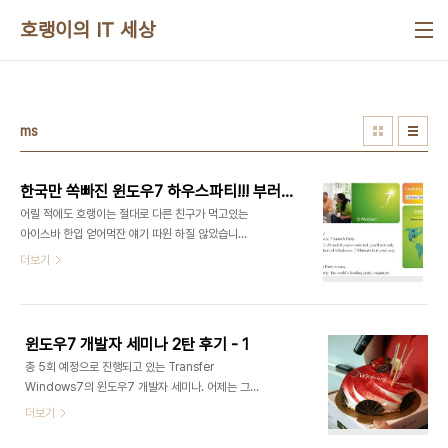
본문 바로가기
호랭이의 IT 세상
ms
한국만 쏙빠진 윈도우7 하우스파티!!! 부러우면 지는 거다!
어릴 적에도 호랭이는 절대로 다른 친구가 먹고있는
아이스바 한입 얻어먹잔 얘기 따윈 하질 않았습니다.
부러우면 지는 거란 신조를 아마 어릴 적부터 가지고
더보기
있었던 모양입니다. 근데 이건 좀 부럽다고 해야하
나... 섭섭하다고 해야 하나... MS에서 전세계적으로
윈도우7 런칭 하우스 파티를 후원 하는데... 이번에
도 한국이 쏙 빠졌군요! 지난 번엔 코드7에서 빠져서
윈도우7 개발자 세미나 2탄 후기 - 1
섭섭하게 하더니... 아무튼 이 하우스파티 후원 행사
총 5회 예정으로 진행되고 있는 Transfer
는 전세계 12개국에서 이뤄지고요.
Windows7의 윈도우7 개발자 세미나. 어제는 그
http://www.houseparty.com/windows7
2탄인 C++ 개발자를 위한 세미나를 진행했는데요.
더보기
사실 어제 이거 말고도 낮에 세미나를 하나 더 진행한
탓에 아직 세미나 뒷처리도 다 못하고 있는 실정입니