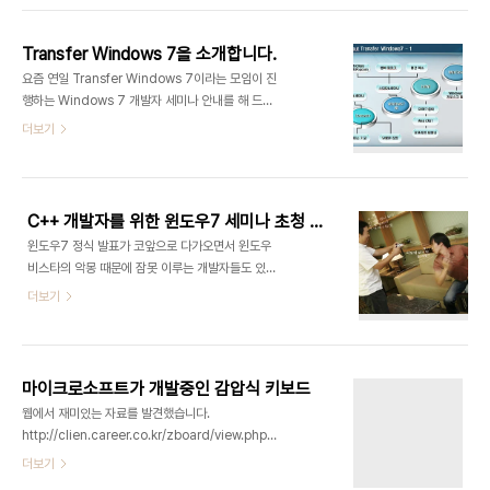
다. 그래서!!! 일단 어제 요청이 있었던 사진 먼저 살
짝 올리고 자세한 후기는 나중에 정리해서 올리는 걸
Transfer Windows 7을 소개합니다.
로 하겠습니다. 호랭이가 세미나에 참석해 주신분들
요즘 연일 Transfer Windows 7이라는 모임이 진
모두 삽질러의 생을 마치고 윈도우7과 함께 다시 태
행하는 Windows 7 개발자 세미나 안내를 해 드리
어나시라는 의미에서 케익을 하나 준비했드했습니
고 있는데요. 대체 이 Transfer Windows 7이란
더보기
다. 개발자의 뜨거운 열정을 표현한 딸기 생크림 케익
조직(?)은 뭐하는 덴지 궁금해 하시는 분들이 있는 것
에 윈도우 로고와 함께 Windows7이라고 써달라고
같아서 간단히 정리해 드립니다. 일단 호랭이를 포함
프린트까지 해서 줬는데 제과점에서 7을 빼먹은 탓
한 이 사람들은 윈도우 7 개발과 관련된 일련의 일들
에 7은 초 7개로 콕콕 찔러서 새기고 오늘 생일자..
을 함께 수행하기 위해 모인 일종의 프로젝트팀입니
C++ 개발자를 위한 윈도우7 세미나 초청 동영상 촬영장을 가다
다. 간단히 정리하면 다음 그림과 같은 일들을 하고
윈도우7 정식 발표가 코앞으로 다가오면서 윈도우
있고요. 1주일에 하루 씩 모여서 스터디와 각종 정보,
비스타의 악몽 때문에 잠못 이루는 개발자들도 있지
아이디어를 공유하고요. 2주 간격으로 윈도우 7 개
않을까 하는 생각이 드는데요. 여러분의 그런 고민을
더보기
발 관련 세미나를 진행하고 있습니다. 자 그럼 이번엔
덜어드리고자 9월 3일에 C++ 개발자들을 위한 세
멤버 소개 입니다. 원래 멤버는 9명인데 촬영 당시
미나를 준비하고 있습니다. 세미나 초청 동영상을 찍
두 명의 결원이 있었습니다. 이분들은 따로 소개하겠
는 동안 호랭이도 다시 그 촬영하는 모습들을 촬영했
습니다. 얼굴이 잘 ..
는데요. 촬영 현장 속으로 들어가 보시죠. [Episode
마이크로소프트가 개발중인 감압식 키보드
- 1] 잘들 논다!!! [Episode - 2] 용현아 누워라!!!
웹에서 재미있는 자료를 발견했습니다.
[Episode - 3] ⑮ 희재야 벗어!!! 어뜨케 재미있게
http://clien.career.co.kr/zboard/view.php?
들 보셨나요? 이렇게해서 만들어진 동영상은
id=news&no=27831 이건데요. 마이크로소프트
더보기
http://flytgr.tistory.com/936 에서 볼 수 있고
에서 개발하고 있는 감압식 키보드에 관한 동영상과
요. 세미나에 대한 간단한 소개와 등록 페이지도 링크