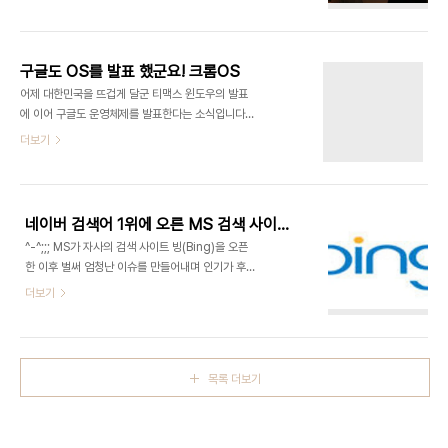
게 던진 질문인데요. 이 분은 실버라이트3가 플래시
MSN 비디오의 UCC(사용자 생성 콘텐츠) 서비스
보다 좋은 점이라기 보단 실버라이트3가 다른 RIA
인 Soapbox의 제공을 중지합니다. 7월 29일부터
플랫폼들과 차별되는 특징에 대해 설명하는 편이 좋
는 Soapbox에 비디오를 업로드할 수 ..
겠다며 다음과 같이 이야기 했습니다. 그러니 제목은
구글도 OS를 발표 했군요! 크롬OS
‘실버라이트3가 다른 RIA 플랫폼들과 차별되는 특
어제 대한민국을 뜨겁게 달군 티맥스 윈도우의 발표
징’으로 해야 옳겠지만 길고 확 땡기지도 않아서 한번
에 이어 구글도 운영체제를 발표한다는 소식입니다.
낚시성 제목으로 적어보았습니다. 양해를... 1. 미디
이름은 '구글 크롬 OS'고요. 모바일을 기반으로 만들
더보기
어 비디오와 관련해서 실버라이트는 최상의 퀄리티
어진 구글 안드로이드와는 전혀 다른 프로젝트라고
와 경제성을 제공한다. H.264도 지원하고 있다.
명시되어 있습니다. 기술 로드맵에 대한 소개는 별로
DRM 기술을 가지고 있기 때문에 중요한 미디어 자
없지만 올해 하반기에 공개하고 크롬 OS가 출시되는
료들을 잘 보호해 줄 수 있다. 2. 개발자 생산성 MS..
시기는 2010년 하반기로 예상하고 있답니다. 넷북
네이버 검색어 1위에 오른 MS 검색 사이트 '빙'
과 셋톱박스를 타깃으로하는 OS고요. 이미 넷북 제
^-^;;; MS가 자사의 검색 사이트 빙(Bing)을 오픈
조업체(또는 OEM) 업체들과 협력하고 있다고 하니
한 이후 벌써 엄청난 이슈를 만들어내며 인기가 후끈
역시 발빠릅니다. 그럼 크롬 OS는 무료에 웹 기반
달아오르고 있는데요. 오늘은 드디어 네이버 검색어
더보기
OS가 되겠군요. MS와 티맥스, 구글의 3강구도로
1위에 등극하게 되었군요! 한 블로거는 '구글신'을 본
OS 판이 돌아가려면 아직 한참 멀었겠지만 아무튼
따 '빙신(쿨럭)'이라고 부르고 있기도 하네요. 게다가
흥미있는 소식이라 옮겨봅니다. 더 자세한 소식이 알
빙의 명성을 한층 더해주고 있는 요인이 바로 무차별
고 싶고 영어도 좀 하신다면 다음 링크를 참고해 주
검색이 가능하다는 데 있는데요. 성인 인증 절차 없이
세..
목록 더보기
뭔 설정만 변경하면 성인용 동영상이나 사진들이 마
구마구 검색된다는데... 이거 어떻게 하는 겁니까...
=_=; 곧 이런 문제는 해결이 되겠지만요... 이런 문제
가 생길 걸 뻔히 알았을 텐데 초기 사용자 확보를 위