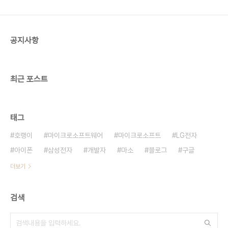
한 전략이 아니냐는 얘기도 나오고 있어 한동안 시끌
시끌 할 듯합니다. 어 근데 설정은 어떻게 바꾸는
거??? 쿨럭!!!
공지사항
최근 포스트
태그
호랭이
마이크로소프트웨어
마이크로소프트
LG전자
아이폰
삼성전자
개발자
마소
블로그
구글
더보기
검색